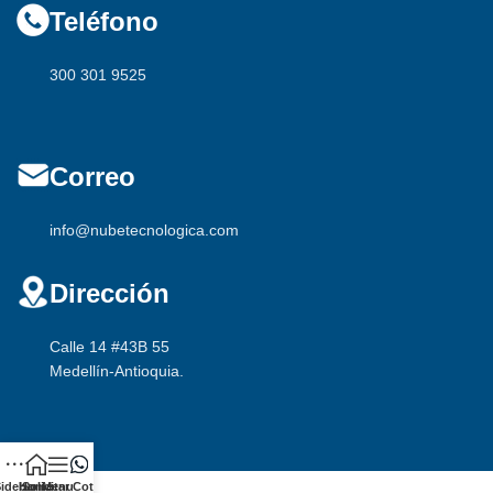
Teléfono
300 301 9525
Correo
info@nubetecnologica.com
Dirección
Calle 14 #43B 55
Medellín-Antioquia.
idebar
Home
Solicitar Cotización
Menu