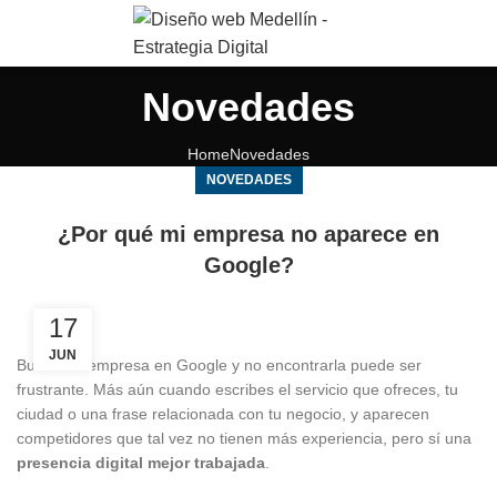
Novedades
Home
Novedades
NOVEDADES
¿Por qué mi empresa no aparece en
Google?
17
JUN
Buscar tu empresa en Google y no encontrarla puede ser
frustrante. Más aún cuando escribes el servicio que ofreces, tu
ciudad o una frase relacionada con tu negocio, y aparecen
competidores que tal vez no tienen más experiencia, pero sí una
presencia digital mejor trabajada
.