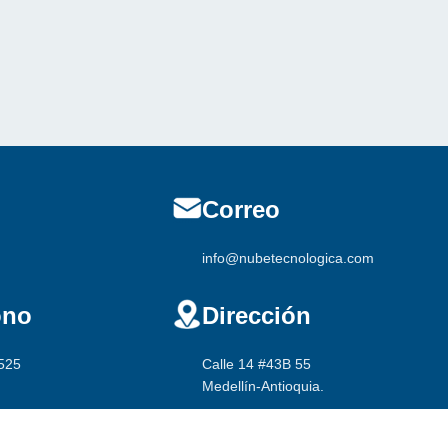
Correo
269
info@nubetecnologica.com
ono
Dirección
525
Calle 14 #43B 55
Medellín-Antioquia.