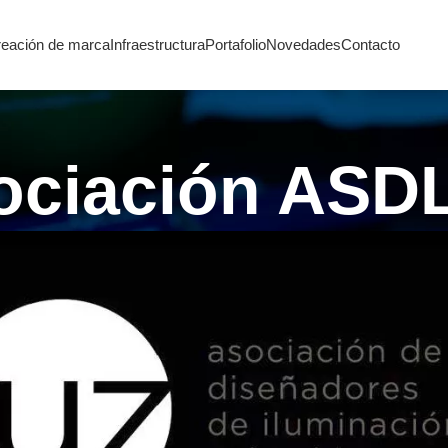
eación de marca
Infraestructura
Portafolio
Novedades
Contacto
ociación ASD